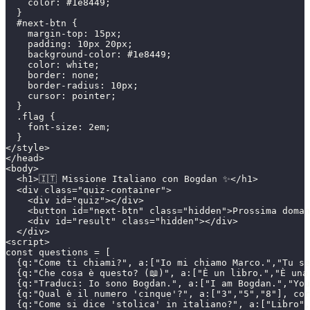
    color: #1e8449;
  }
  #next-btn {
    margin-top: 15px;
    padding: 10px 20px;
    background-color: #1e8449;
    color: white;
    border: none;
    border-radius: 10px;
    cursor: pointer;
  }
  .flag {
    font-size: 2em;
  }
</style>
</head>
<body>
  <h1>🇮🇹 Missione Italiano con Bogdan ✨</h1>
  <div class="quiz-container">
    <div id="quiz"></div>
    <button id="next-btn" class="hidden">Prossima doman
    <div id="result" class="hidden"></div>
  </div>
<script>
const questions = [
  {q:"Come ti chiami?", a:["Io mi chiamo Marco.","Tu se
  {q:"Che cosa è questo? (📖)", a:["È un libro.","È una
  {q:"Traduci: Io sono Bogdan.", a:["I am Bogdan.","Yo
  {q:"Qual è il numero 'cinque'?", a:["3","5","8"], cor
  {q:"Come si dice 'stolica' in italiano?", a:["Libro",