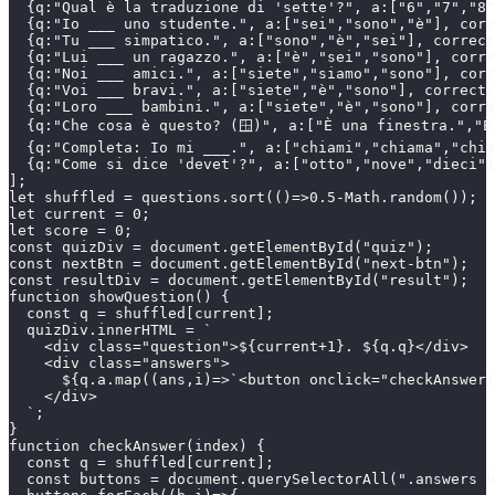
  {q:"Qual è la traduzione di 'sette'?", a:["6","7","8"
  {q:"Io ___ uno studente.", a:["sei","sono","è"], corr
  {q:"Tu ___ simpatico.", a:["sono","è","sei"], correct
  {q:"Lui ___ un ragazzo.", a:["è","sei","sono"], corre
  {q:"Noi ___ amici.", a:["siete","siamo","sono"], corr
  {q:"Voi ___ bravi.", a:["siete","è","sono"], correct:
  {q:"Loro ___ bambini.", a:["siete","è","sono"], corre
  {q:"Che cosa è questo? (🪟)", a:["È una finestra.","È
  {q:"Completa: Io mi ___.", a:["chiami","chiama","chia
  {q:"Come si dice 'devet'?", a:["otto","nove","dieci"]
];
let shuffled = questions.sort(()=>0.5-Math.random());
let current = 0;
let score = 0;
const quizDiv = document.getElementById("quiz");
const nextBtn = document.getElementById("next-btn");
const resultDiv = document.getElementById("result");
function showQuestion() {
  const q = shuffled[current];
  quizDiv.innerHTML = `
    <div class="question">${current+1}. ${q.q}</div>
    <div class="answers">
      ${q.a.map((ans,i)=>`<button onclick="checkAnswer
    </div>
  `;
}
function checkAnswer(index) {
  const q = shuffled[current];
  const buttons = document.querySelectorAll(".answers b