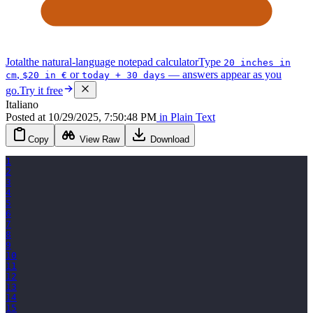
Jotal
the natural-language notepad calculator
Type
20 inches in
,
or
— answers appear as you
cm
$20 in €
today + 30 days
go.
Try it free
Italiano
Posted
at
10/29/2025, 7:50:48 PM
in
Plain Text
Copy
View Raw
Download
1
2
3
4
5
6
7
8
9
10
11
12
13
14
15