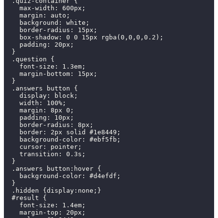
  .quiz-container {
    max-width: 600px;
    margin: auto;
    background: white;
    border-radius: 15px;
    box-shadow: 0 0 15px rgba(0,0,0,0.2);
    padding: 20px;
  }
  .question {
    font-size: 1.3em;
    margin-bottom: 15px;
  }
  .answers button {
    display: block;
    width: 100%;
    margin: 8px 0;
    padding: 10px;
    border-radius: 8px;
    border: 2px solid #1e8449;
    background-color: #ebf5fb;
    cursor: pointer;
    transition: 0.3s;
  }
  .answers button:hover {
    background-color: #d4efdf;
  }
  .hidden {display:none;}
  #result {
    font-size: 1.4em;
    margin-top: 20px;