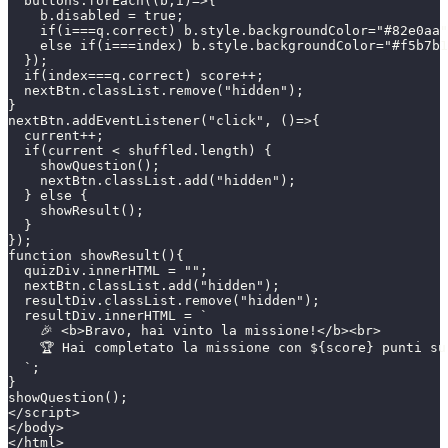
  buttons.forEach((b,i)=>{
    b.disabled = true;
    if(i===q.correct) b.style.backgroundColor="#82e0aa"
    else if(i===index) b.style.backgroundColor="#f5b7b1
  });
  if(index===q.correct) score++;
  nextBtn.classList.remove("hidden");
}
nextBtn.addEventListener("click", ()=>{
  current++;
  if(current < shuffled.length) {
    showQuestion();
    nextBtn.classList.add("hidden");
  } else {
    showResult();
  }
});
function showResult(){
  quizDiv.innerHTML = "";
  nextBtn.classList.add("hidden");
  resultDiv.classList.remove("hidden");
  resultDiv.innerHTML = `
    🎉 <b>Bravo, hai vinto la missione!</b><br>
    🏆 Hai completato la missione con ${score} punti su
  `;
}
showQuestion();
</script>
</body>
</html>