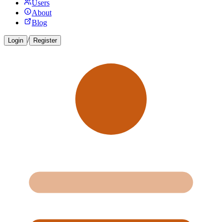
Users
About
Blog
/
Login
Register