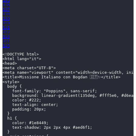
135
136
137
138
139
140
141
142
143
144
145
<!DOCTYPE html>
<html lang="it">
<head>
<meta charset="UTF-8">
<meta name="viewport" content="width=device-width, init
<title>Missione Italiano con Bogdan 🇮🇹✨</title>
<style>
  body {
    font-family: "Poppins", sans-serif;
    background: linear-gradient(135deg, #fff5e6, #d6eaf
    color: #222;
    text-align: center;
    padding: 20px;
  }
  h1 {
    color: #1e8449;
    text-shadow: 2px 2px 4px #aed6f1;
  }